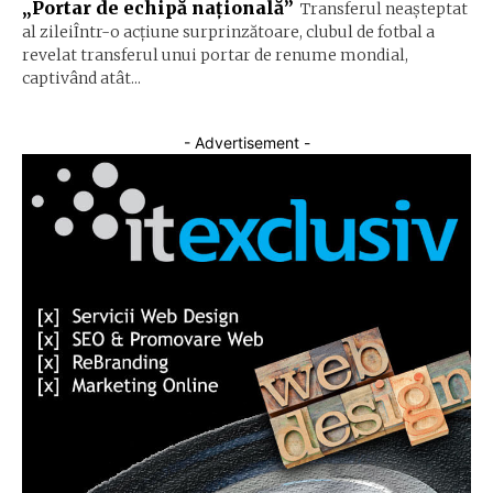
„Portar de echipă națională”
Transferul neașteptat
al zileiÎntr-o acțiune surprinzătoare, clubul de fotbal a
revelat transferul unui portar de renume mondial,
captivând atât...
- Advertisement -