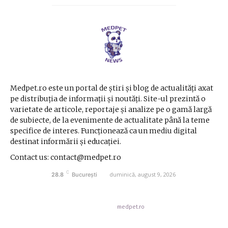
Medpet.ro este un portal de știri și blog de actualități axat
pe distribuția de informații și noutăți. Site-ul prezintă o
varietate de articole, reportaje și analize pe o gamă largă
de subiecte, de la evenimente de actualitate până la teme
specifice de interes. Funcționează ca un mediu digital
destinat informării și educației.
Contact us: contact@medpet.ro
C
duminică, august 9, 2026
28.8
București
© Acest site este creat si administrat de
medpet.ro
. Toate drepturile rezervate.
Contact medpet.ro
Politica de cookies (GDPR)