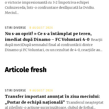
o victorie impresionantă cu 3-2 împotriva echipei
Csikszereda, într-o confruntare desfășurată la Ovidiu.
Meciul...
STIRI DIVERSE
8 AUGUST 2026
Nu s-au oprit! » Ce s-a întâmplat pe teren,
imediat după Dinamo – FC Voluntari 4-0
Reacții
după meciDupă semnalul final al confruntării dintre
Dinamo și FC Voluntari, cu un rezultat de 4-0, reacțiile au...
Articole fresh
STIRI DIVERSE
9 AUGUST 2026
Transfer important anunțat în ziua meciului:
„Portar de echipă națională”
Transferul neașteptat
al zileiÎntr-o acțiune surprinzătoare, clubul de fotbal...