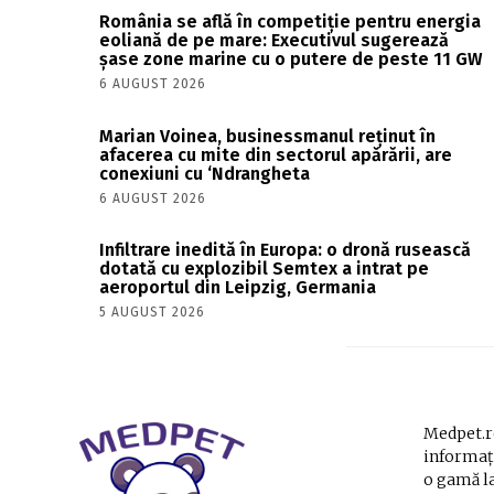
România se află în competiție pentru energia
eoliană de pe mare: Executivul sugerează
șase zone marine cu o putere de peste 11 GW
6 AUGUST 2026
Marian Voinea, businessmanul reținut în
afacerea cu mite din sectorul apărării, are
conexiuni cu ‘Ndrangheta
6 AUGUST 2026
Infiltrare inedită în Europa: o dronă rusească
dotată cu explozibil Semtex a intrat pe
aeroportul din Leipzig, Germania
5 AUGUST 2026
Medpet.ro
informați
o gamă la