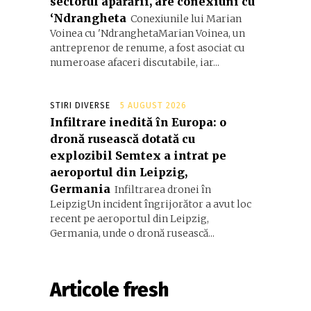
sectorul apărării, are conexiuni cu
‘Ndrangheta
Conexiunile lui Marian
Voinea cu 'NdranghetaMarian Voinea, un
antreprenor de renume, a fost asociat cu
numeroase afaceri discutabile, iar...
STIRI DIVERSE
5 AUGUST 2026
Infiltrare inedită în Europa: o
dronă rusească dotată cu
explozibil Semtex a intrat pe
aeroportul din Leipzig,
Germania
Infiltrarea dronei în
LeipzigUn incident îngrijorător a avut loc
recent pe aeroportul din Leipzig,
Germania, unde o dronă rusească...
Articole fresh