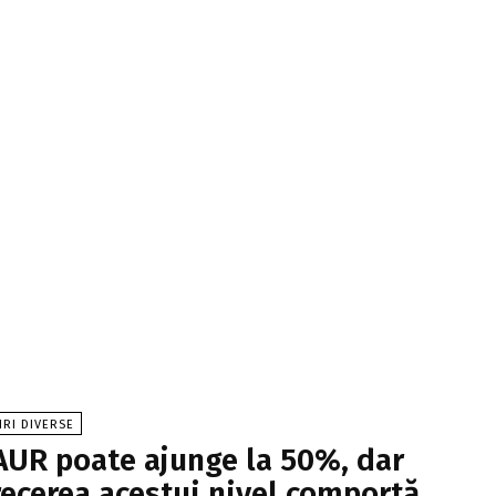
IRI DIVERSE
AUR poate ajunge la 50%, dar
recerea acestui nivel comportă