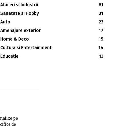
Afaceri si Industrii
61
Sanatate si Hobby
31
Auto
23
Amenajare exterior
17
Home & Deco
15
Cultura si Entertainment
14
Educatie
13
e
analize pe
cifice de