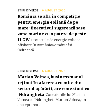
STIRI DIVERSE
6 AUGUST 2026
România se află în competiție
pentru energia eoliană de pe
mare: Executivul sugerează șase
zone marine cu o putere de peste
11 GW
Proiectele de energie eoliană
offshore în RomâniaRomânia își
îndreaptă...
STIRI DIVERSE
6 AUGUST 2026
Marian Voinea, businessmanul
reținut în afacerea cu mite din
sectorul apărării, are conexiuni cu
‘Ndrangheta
Conexiunile lui Marian
Voinea cu 'NdranghetaMarian Voinea, un
antreprenor...