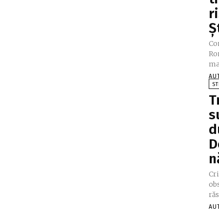
r
Ș
Co
Ro
mai
AU
ST
T
s
d
D
n
Cri
obs
răs
AU