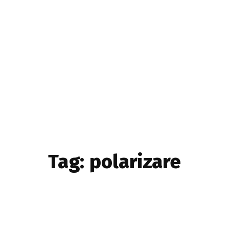
Home & Deco
Sanatate si Hobby
Stiri diverse
Tech
Tag:
polarizare