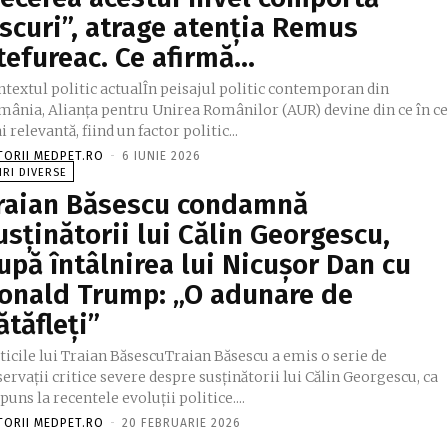
iscuri”, atrage atenția Remus
tefureac. Ce afirmă…
ntextul politic actualÎn peisajul politic contemporan din
mânia, Alianța pentru Unirea Românilor (AUR) devine din ce în c
 relevantă, fiind un factor politic...
TORII MEDPET.RO
-
6 IUNIE 2026
IRI DIVERSE
raian Băsescu condamnă
usținătorii lui Călin Georgescu,
upă întâlnirea lui Nicușor Dan cu
onald Trump: „O adunare de
ătăfleți”
ticile lui Traian BăsescuTraian Băsescu a emis o serie de
ervații critice severe despre susținătorii lui Călin Georgescu, ca
puns la recentele evoluții politice....
TORII MEDPET.RO
-
20 FEBRUARIE 2026