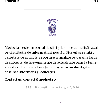
Educatie
13
Medpet.ro este un portal de știri și blog de actualități axat
pe distribuția de informații și noutăți. Site-ul prezintă o
varietate de articole, reportaje și analize pe o gamă largă
de subiecte, de la evenimente de actualitate până la teme
specifice de interes. Funcționează ca un mediu digital
destinat informării și educației.
Contact us: contact@medpet.ro
C
vineri, august 7, 2026
33.3
București
© Acest site este creat si administrat de
medpet.ro
. Toate drepturile rezervate.