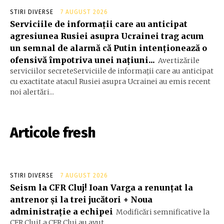
STIRI DIVERSE
7 AUGUST 2026
Serviciile de informații care au anticipat
agresiunea Rusiei asupra Ucrainei trag acum
un semnal de alarmă că Putin intenționează o
ofensivă împotriva unei națiuni...
Avertizările
serviciilor secreteServiciile de informații care au anticipat
cu exactitate atacul Rusiei asupra Ucrainei au emis recent
noi alertări...
Articole fresh
STIRI DIVERSE
7 AUGUST 2026
Seism la CFR Cluj! Ioan Varga a renunțat la
antrenor și la trei jucători + Noua
administrație a echipei
Modificări semnificative la
CFR ClujLa CFR Cluj au avut...