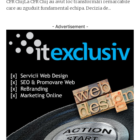
CFR ClujLa CFR Cluj au avut loc transformări remarcabile
care au zguduit fundamental echipa. Decizia de...
- Advertisement -