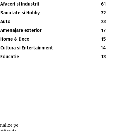
Afaceri si Industrii
61
Sanatate si Hobby
32
Auto
23
Amenajare exterior
17
Home & Deco
15
Cultura si Entertainment
14
Educatie
13
e
analize pe