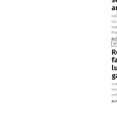
a
in
un
na
Par
AU
ST
R
f
l
g
vi
rec
ref
AU