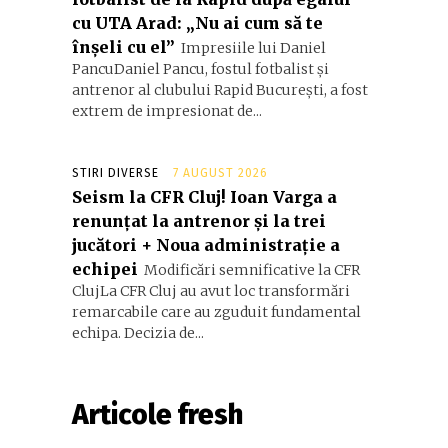
cu UTA Arad: „Nu ai cum să te
înșeli cu el”
Impresiile lui Daniel
PancuDaniel Pancu, fostul fotbalist și
antrenor al clubului Rapid București, a fost
extrem de impresionat de...
STIRI DIVERSE
7 AUGUST 2026
Seism la CFR Cluj! Ioan Varga a
renunțat la antrenor și la trei
jucători + Noua administrație a
echipei
Modificări semnificative la CFR
ClujLa CFR Cluj au avut loc transformări
remarcabile care au zguduit fundamental
echipa. Decizia de...
Articole fresh