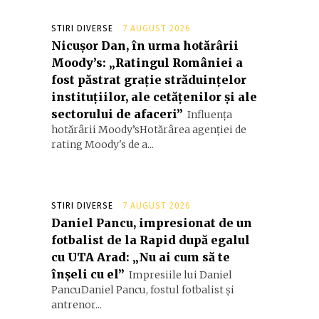
STIRI DIVERSE
7 AUGUST 2026
Nicușor Dan, în urma hotărârii
Moody’s: „Ratingul României a
fost păstrat grație străduințelor
instituțiilor, ale cetățenilor și ale
sectorului de afaceri”
Influența
hotărârii Moody’sHotărârea agenției de
rating Moody's de a...
STIRI DIVERSE
7 AUGUST 2026
Daniel Pancu, impresionat de un
fotbalist de la Rapid după egalul
cu UTA Arad: „Nu ai cum să te
înșeli cu el”
Impresiile lui Daniel
PancuDaniel Pancu, fostul fotbalist și
antrenor...