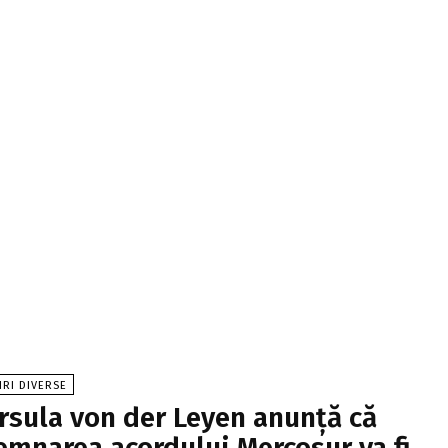
IRI DIVERSE
rsula von der Leyen anunță că
emnarea acordului Mercosur va fi