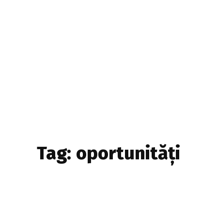
Home & Deco
Sanatate si Hobby
Stiri diverse
Tech
Tag:
oportunități