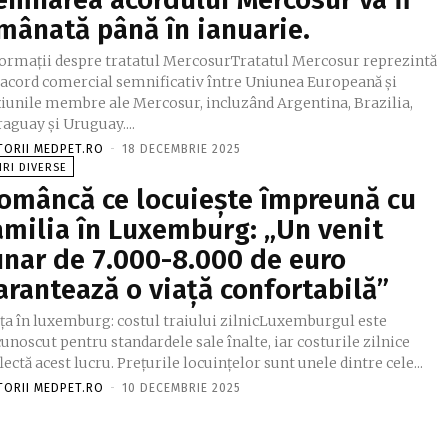
mânată până în ianuarie.
formații despre tratatul MercosurTratatul Mercosur reprezintă
 acord comercial semnificativ între Uniunea Europeană și
țiunile membre ale Mercosur, incluzând Argentina, Brazilia,
aguay și Uruguay....
TORII MEDPET.RO
-
18 DECEMBRIE 2025
IRI DIVERSE
omâncă ce locuiește împreună cu
amilia în Luxemburg: „Un venit
unar de 7.000-8.000 de euro
arantează o viață confortabilă”
ața în luxemburg: costul traiului zilnicLuxemburgul este
unoscut pentru standardele sale înalte, iar costurile zilnice
lectă acest lucru. Prețurile locuințelor sunt unele dintre cele...
TORII MEDPET.RO
-
10 DECEMBRIE 2025