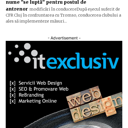
nume ”se luptă” pentru postul de
antrenor
modificări în conducereDupă eșecul suferit de
CFR Cluj în confruntarea cu Tromso, conducerea clubului a
ales să implementeze măsuri...
- Advertisement -