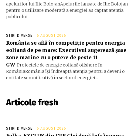
apelurilor lui Ilie BolojanApelurile lansate de Ilie Bolojan
pentru o utilizare moderată a energiei au captat atenția
publicului...
STIRI DIVERSE
6 AUGUST 2026
România se află în competiție pentru energia
eoliană de pe mare: Executivul sugerează șase
zone marine cu o putere de peste 11
GW
Proiectele de energie eoliană offshore în
RomâniaRomânia își îndreaptă atenția pentru a deveni o
entitate semnificativă în sectorul energiei...
Articole fresh
STIRI DIVERSE
6 AUGUST 2026
Folha, EXCLUS din CFR Cluj după înfrângerea