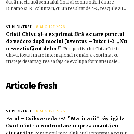
după meciDupă semnalul final al confruntării dintre
Dinamo și FC Voluntari, cu un rezultat de 4-0, reacțiile au...
STIRI DIVERSE
8 AUGUST 2026
Cristi Chivu și-a exprimat fără ezitare punctul
de vedere după meciul Juventus – Inter 1-2: „Nu
m-a satisfăcut deloc!”
Perspectiva lui ChivuCristi
Chivu, fostul mare internațional român, a exprimat cu
tristețe dezamăgirea sa față de evoluția formatiei sale...
Articole fresh
STIRI DIVERSE
8 AUGUST 2026
Farul – Csikszereda 3-2: ”Marinarii” câștigă la
Ovidiu într-o confruntare impresionantă cu
ciucanilor
Rezumatul meciuluiFarul Constanța a reușit