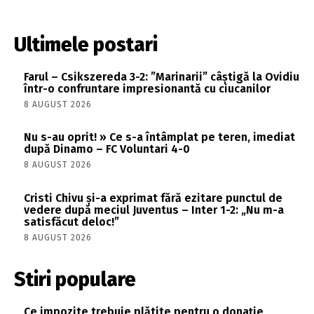
Ultimele postari
Farul – Csikszereda 3-2: ”Marinarii” câștigă la Ovidiu
într-o confruntare impresionantă cu ciucanilor
8 AUGUST 2026
Nu s-au oprit! » Ce s-a întâmplat pe teren, imediat
după Dinamo – FC Voluntari 4-0
8 AUGUST 2026
Cristi Chivu și-a exprimat fără ezitare punctul de
vedere după meciul Juventus – Inter 1-2: „Nu m-a
satisfăcut deloc!”
8 AUGUST 2026
Stiri populare
Ce impozite trebuie plătite pentru o donație