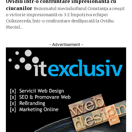
Ovidiu într-o confruntare impresionantă cu
ciucanilor
Rezumatul meciuluiFarul Constanța a reușit
o victorie impresionantă cu 3-2 împotriva echipei
Csikszereda, într-o confruntare desfășurată la Ovidiu.
Meciul...
- Advertisement -