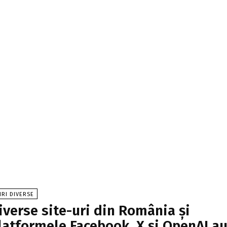
IRI DIVERSE
iverse site-uri din România și
latformele Facebook, X și OpenAI a