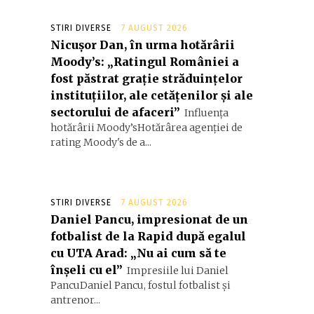
STIRI DIVERSE
7 AUGUST 2026
Nicușor Dan, în urma hotărârii
Moody’s: „Ratingul României a
fost păstrat grație străduințelor
instituțiilor, ale cetățenilor și ale
sectorului de afaceri”
Influența
hotărârii Moody’sHotărârea agenției de
rating Moody's de a...
STIRI DIVERSE
7 AUGUST 2026
Daniel Pancu, impresionat de un
fotbalist de la Rapid după egalul
cu UTA Arad: „Nu ai cum să te
înșeli cu el”
Impresiile lui Daniel
PancuDaniel Pancu, fostul fotbalist și
antrenor...