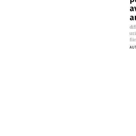
a
a
di
ur
fii
AU