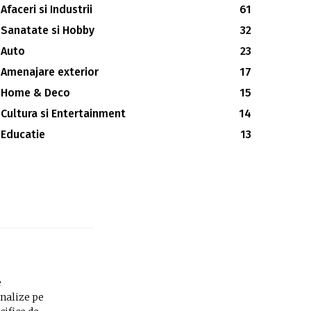
Afaceri si Industrii
61
Sanatate si Hobby
32
Auto
23
Amenajare exterior
17
Home & Deco
15
Cultura si Entertainment
14
Educatie
13
e
analize pe