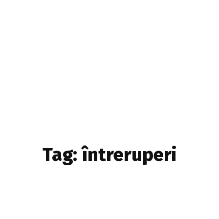
Home & Deco
Sanatate si Hobby
Stiri diverse
Tech
Tag:
întreruperi