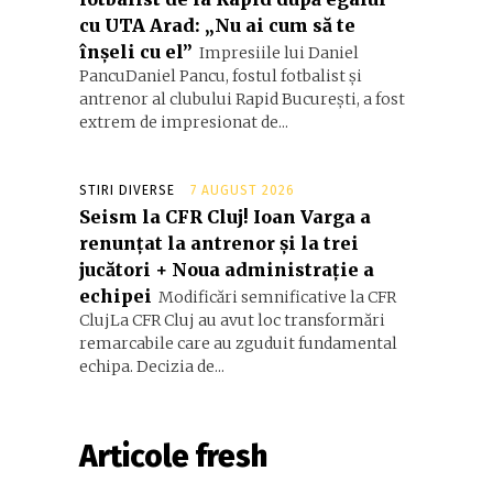
cu UTA Arad: „Nu ai cum să te
înșeli cu el”
Impresiile lui Daniel
PancuDaniel Pancu, fostul fotbalist și
antrenor al clubului Rapid București, a fost
extrem de impresionat de...
STIRI DIVERSE
7 AUGUST 2026
Seism la CFR Cluj! Ioan Varga a
renunțat la antrenor și la trei
jucători + Noua administrație a
echipei
Modificări semnificative la CFR
ClujLa CFR Cluj au avut loc transformări
remarcabile care au zguduit fundamental
echipa. Decizia de...
Articole fresh