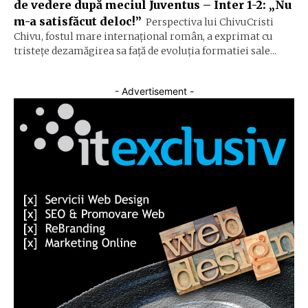
de vedere după meciul Juventus – Inter 1-2: „Nu
m-a satisfăcut deloc!”
Perspectiva lui ChivuCristi
Chivu, fostul mare internațional român, a exprimat cu
tristețe dezamăgirea sa față de evoluția formatiei sale...
- Advertisement -