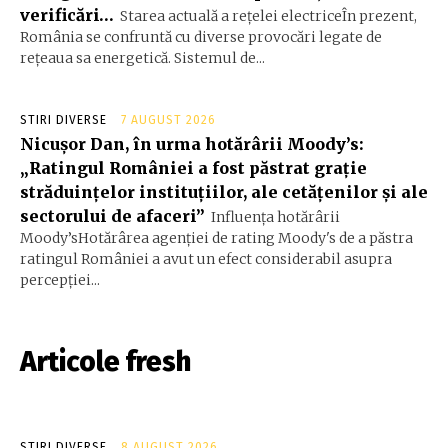
verificări…
Starea actuală a rețelei electriceÎn prezent,
România se confruntă cu diverse provocări legate de
rețeaua sa energetică. Sistemul de...
STIRI DIVERSE
7 AUGUST 2026
Nicușor Dan, în urma hotărârii Moody’s:
„Ratingul României a fost păstrat grație
străduințelor instituțiilor, ale cetățenilor și ale
sectorului de afaceri”
Influența hotărârii
Moody’sHotărârea agenției de rating Moody's de a păstra
ratingul României a avut un efect considerabil asupra
percepției...
Articole fresh
STIRI DIVERSE
8 AUGUST 2026