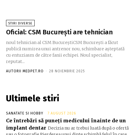
STIRI DIVERSE
Oficial: CSM București are tehnician
noul tehnician al CSM BucureștiCSM București a făcut
publică numirea unui antrenor nou, schimbare așteptată
cu entuziasm de către fanii echipei. Noul specialist,
reputat...
AUTORII MEDPET.RO
-
28 NOIEMBRIE 2025
Ultimele stiri
SANATATE SI HOBBY
7 AUGUST 2026
Ce întrebări să puneți medicului înainte de un
implant dentar
Decizia nu ar trebui luată după o ofertă
sau o fotografie Pierderea unui dinte schimbă felul în care