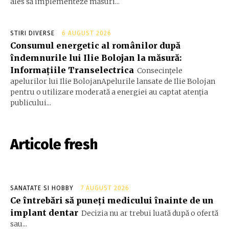
ales să implementeze măsuri...
STIRI DIVERSE
6 AUGUST 2026
Consumul energetic al românilor după
îndemnurile lui Ilie Bolojan la măsură:
Informațiile Transelectrica
Consecințele
apelurilor lui Ilie BolojanApelurile lansate de Ilie Bolojan
pentru o utilizare moderată a energiei au captat atenția
publicului...
Articole fresh
SANATATE SI HOBBY
7 AUGUST 2026
Ce întrebări să puneți medicului înainte de un
implant dentar
Decizia nu ar trebui luată după o ofertă
sau...