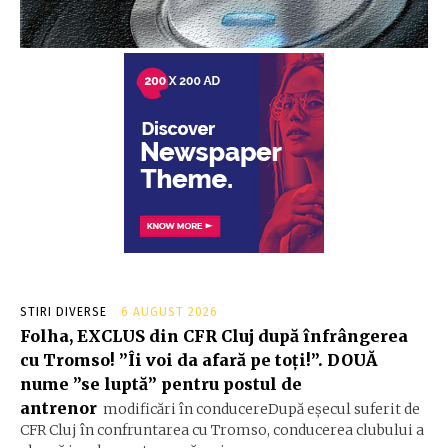
STIRI DIVERSE
6 AUGUST 2026
Folha, EXCLUS din CFR Cluj după înfrângerea
cu Tromso! ”Îi voi da afară pe toți!”. DOUĂ
nume ”se luptă” pentru postul de
antrenor
modificări în conducereDupă eșecul suferit de
CFR Cluj în confruntarea cu Tromso, conducerea clubului a