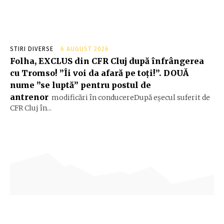
STIRI DIVERSE
6 AUGUST 2026
Folha, EXCLUS din CFR Cluj după înfrângerea
cu Tromso! ”Îi voi da afară pe toți!”. DOUĂ
nume ”se luptă” pentru postul de
antrenor
modificări în conducereDupă eșecul suferit de
CFR Cluj în...