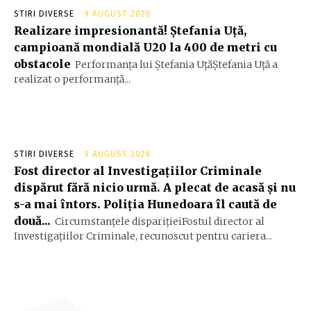
STIRI DIVERSE
9 AUGUST 2026
Realizare impresionantă! Ștefania Uță,
campioană mondială U20 la 400 de metri cu
obstacole
Performanța lui Ștefania UțăŞtefania Uță a
realizat o performanță...
STIRI DIVERSE
9 AUGUST 2026
Fost director al Investigațiilor Criminale
dispărut fără nicio urmă. A plecat de acasă și nu
s-a mai întors. Poliția Hunedoara îl caută de
două...
Circumstanțele disparițieiFostul director al
Investigațiilor Criminale, recunoscut pentru cariera...