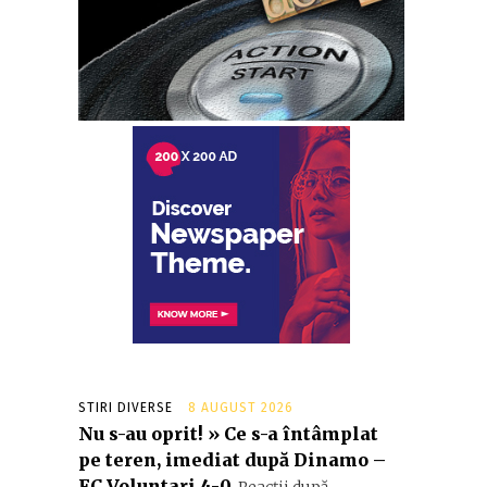
STIRI DIVERSE
8 AUGUST 2026
Nu s-au oprit! » Ce s-a întâmplat
pe teren, imediat după Dinamo –
FC Voluntari 4-0