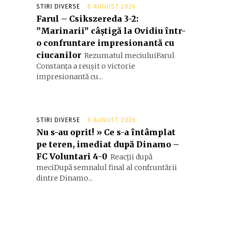
STIRI DIVERSE
8 AUGUST 2026
Farul – Csikszereda 3-2:
”Marinarii” câștigă la Ovidiu într-
o confruntare impresionantă cu
ciucanilor
Rezumatul meciuluiFarul
Constanța a reușit o victorie
impresionantă cu...
STIRI DIVERSE
8 AUGUST 2026
Nu s-au oprit! » Ce s-a întâmplat
pe teren, imediat după Dinamo –
FC Voluntari 4-0
Reacții după
meciDupă semnalul final al confruntării
dintre Dinamo...