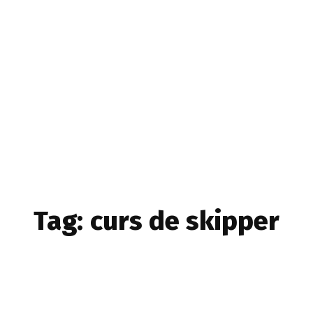
Home & Deco
Sanatate si Hobby
Stiri diverse
Tech
Tag:
curs de skipper