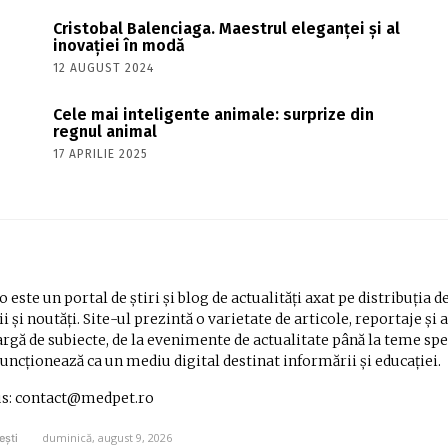
Cristobal Balenciaga. Maestrul eleganței și al
inovației în modă
12 AUGUST 2024
Cele mai inteligente animale: surprize din
regnul animal
17 APRILIE 2025
 este un portal de știri și blog de actualități axat pe distribuția d
i și noutăți. Site-ul prezintă o varietate de articole, reportaje și 
rgă de subiecte, de la evenimente de actualitate până la teme spe
Funcționează ca un mediu digital destinat informării și educației.
us: contact@medpet.ro
duminică, august 9, 2026
ești