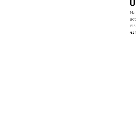
U
Nav
act
vis
NA