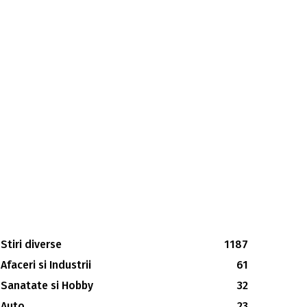
Stiri diverse
1187
Afaceri si Industrii
61
Sanatate si Hobby
32
Auto
23