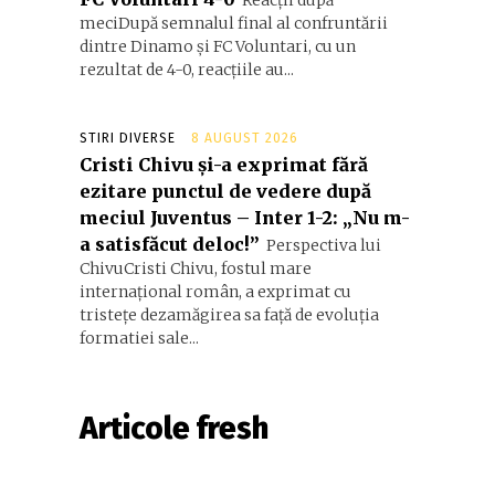
Reacții după
meciDupă semnalul final al confruntării
dintre Dinamo și FC Voluntari, cu un
rezultat de 4-0, reacțiile au...
STIRI DIVERSE
8 AUGUST 2026
Cristi Chivu și-a exprimat fără
ezitare punctul de vedere după
meciul Juventus – Inter 1-2: „Nu m-
a satisfăcut deloc!”
Perspectiva lui
ChivuCristi Chivu, fostul mare
internațional român, a exprimat cu
tristețe dezamăgirea sa față de evoluția
formatiei sale...
Articole fresh