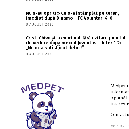
Nu s-au oprit! » Ce s-a întâmplat pe teren,
imediat după Dinamo – FC Voluntari 4-0
8 AUGUST 2026
Cristi Chivu și-a exprimat fără ezitare punctul
de vedere după meciul Juventus – Inter 1-2:
„Nu m-a satisfăcut deloc!”
8 AUGUST 2026
Medpet.ro
informați
o gamă la
interes. 
Contact 
C
30
Bucur