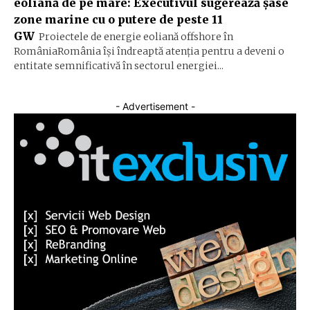
eoliană de pe mare: Executivul sugerează șase
zone marine cu o putere de peste 11
GW
Proiectele de energie eoliană offshore în
RomâniaRomânia își îndreaptă atenția pentru a deveni o
entitate semnificativă în sectorul energiei...
- Advertisement -