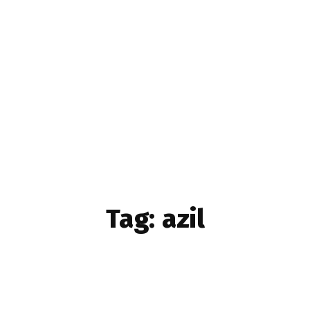
Home & Deco
Sanatate si Hobby
Stiri diverse
Tech
Tag:
azil