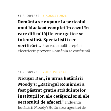
STIRI DIVERSE
8 AUGUST 2026
România se expune la pericolul
unui blackout complet în cazul în
care dificultățile energetice se
intensifică. Specialiștii cer
verificări…
Starea actuală a rețelei
electriceÎn prezent, România se confruntă...
STIRI DIVERSE
7 AUGUST 2026
Nicușor Dan, în urma hotărârii
Moody’s: „Ratingul României a
fost păstrat grație străduințelor
instituțiilor, ale cetățenilor și ale
sectorului de afaceri”
Influența
hotărârii Moody’sHotărârea agenției de