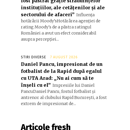
fost păstrat grație străduințelor
instituțiilor, ale cetățenilor și ale
sectorului de afaceri”
Influența
hotărârii Moody’sHotărârea agenției de
rating Moody's de a păstra ratingul
României a avut un efect considerabil
asupra percepției...
STIRI DIVERSE
7 AUGUST 2026
Daniel Pancu, impresionat de un
fotbalist de la Rapid după egalul
cu UTA Arad: „Nu ai cum să te
înșeli cu el”
Impresiile lui Daniel
PancuDaniel Pancu, fostul fotbalist și
antrenor al clubului Rapid București, a fost
extrem de impresionat de...
Articole fresh