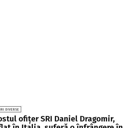
IRI DIVERSE
ostul ofițer SRI Daniel Dragomir,
flat în Italia, suferă o înfrângere în