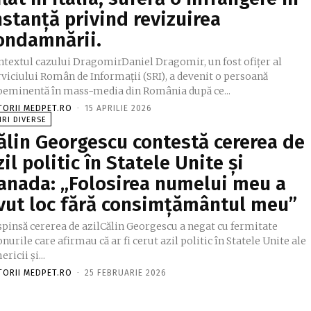
nstanță privind revizuirea
ondamnării.
ntextul cazului DragomirDaniel Dragomir, un fost ofițer al
viciului Român de Informații (SRI), a devenit o persoană
oeminentă în mass-media din România după ce...
TORII MEDPET.RO
-
15 APRILIE 2026
IRI DIVERSE
ălin Georgescu contestă cererea de
zil politic în Statele Unite și
anada: „Folosirea numelui meu a
vut loc fără consimțământul meu”
spinsă cererea de azilCălin Georgescu a negat cu fermitate
nurile care afirmau că ar fi cerut azil politic în Statele Unite ale
ricii și...
TORII MEDPET.RO
-
25 FEBRUARIE 2026