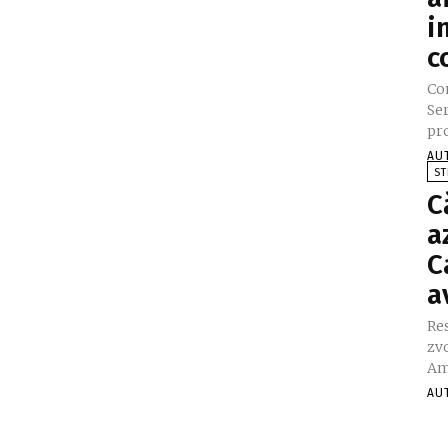
i
c
Co
Ser
pr
AU
ST
C
a
C
a
Re
zvo
Ame
AU