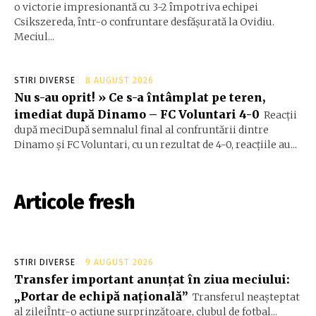
o victorie impresionantă cu 3-2 împotriva echipei
Csikszereda, într-o confruntare desfășurată la Ovidiu.
Meciul...
STIRI DIVERSE
8 AUGUST 2026
Nu s-au oprit! » Ce s-a întâmplat pe teren,
imediat după Dinamo – FC Voluntari 4-0
Reacții
după meciDupă semnalul final al confruntării dintre
Dinamo și FC Voluntari, cu un rezultat de 4-0, reacțiile au...
Articole fresh
STIRI DIVERSE
9 AUGUST 2026
Transfer important anunțat în ziua meciului:
„Portar de echipă națională”
Transferul neașteptat
al zileiÎntr-o acțiune surprinzătoare, clubul de fotbal...