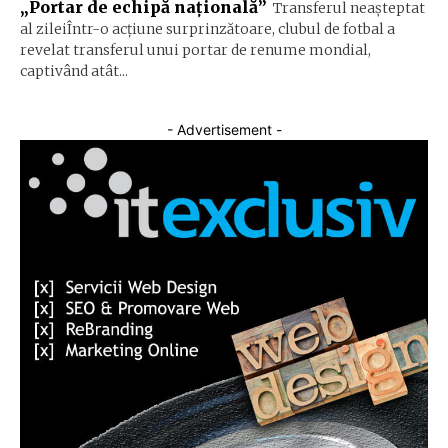
„Portar de echipă națională”
Transferul neașteptat
al zileiÎntr-o acțiune surprinzătoare, clubul de fotbal a
revelat transferul unui portar de renume mondial,
captivând atât...
- Advertisement -