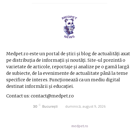
Medpet.ro este un portal de știri și blog de actualități axat
pe distribuția de informații și noutăți. Site-ul prezintă o
varietate de articole, reportaje și analize pe o gamă largă
de subiecte, de la evenimente de actualitate până la teme
specifice de interes. Funcționează ca un mediu digital
destinat informării și educației.
Contact us: contact@medpet.ro
C
duminică, august 9, 2026
30
București
© Acest site este creat si administrat de
medpet.ro
. Toate drepturile rezervate.
Contact medpet.ro
Politica de cookies (GDPR)