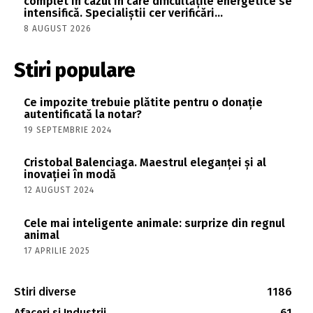
complet în cazul în care dificultățile energetice se
intensifică. Specialiștii cer verificări…
8 AUGUST 2026
Stiri populare
Ce impozite trebuie plătite pentru o donație
autentificată la notar?
19 SEPTEMBRIE 2024
Cristobal Balenciaga. Maestrul eleganței și al
inovației în modă
12 AUGUST 2024
Cele mai inteligente animale: surprize din regnul
animal
17 APRILIE 2025
Stiri diverse
1186
Afaceri si Industrii
61