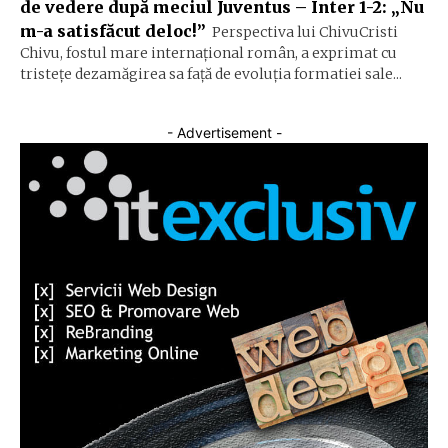
de vedere după meciul Juventus – Inter 1-2: „Nu
m-a satisfăcut deloc!”
Perspectiva lui ChivuCristi
Chivu, fostul mare internațional român, a exprimat cu
tristețe dezamăgirea sa față de evoluția formatiei sale...
- Advertisement -