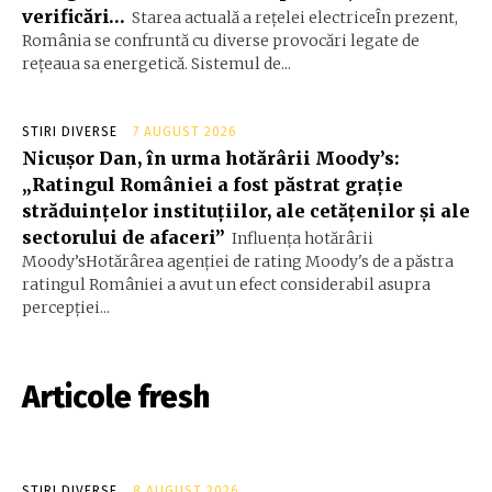
verificări…
Starea actuală a rețelei electriceÎn prezent,
România se confruntă cu diverse provocări legate de
rețeaua sa energetică. Sistemul de...
STIRI DIVERSE
7 AUGUST 2026
Nicușor Dan, în urma hotărârii Moody’s:
„Ratingul României a fost păstrat grație
străduințelor instituțiilor, ale cetățenilor și ale
sectorului de afaceri”
Influența hotărârii
Moody’sHotărârea agenției de rating Moody's de a păstra
ratingul României a avut un efect considerabil asupra
percepției...
Articole fresh
STIRI DIVERSE
8 AUGUST 2026