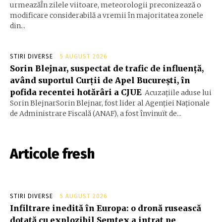
urmeazăÎn zilele viitoare, meteorologii preconizează o
modificare considerabilă a vremii în majoritatea zonele
din...
STIRI DIVERSE
5 AUGUST 2026
Sorin Blejnar, suspectat de trafic de influență,
având suportul Curții de Apel București, în
pofida recentei hotărâri a CJUE
Acuzațiile aduse lui
Sorin BlejnarSorin Blejnar, fost lider al Agenției Naționale
de Administrare Fiscală (ANAF), a fost învinuït de...
Articole fresh
STIRI DIVERSE
5 AUGUST 2026
Infiltrare inedită în Europa: o dronă rusească
dotată cu explozibil Semtex a intrat pe