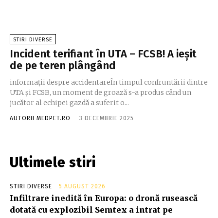
STIRI DIVERSE
Incident terifiant în UTA – FCSB! A ieșit
de pe teren plângând
informații despre accidentareÎn timpul confruntării dintre
UTA și FCSB, un moment de groază s-a produs când un
jucător al echipei gazdă a suferit o...
AUTORII MEDPET.RO
-
3 DECEMBRIE 2025
Ultimele stiri
STIRI DIVERSE
5 AUGUST 2026
Infiltrare inedită în Europa: o dronă rusească
dotată cu explozibil Semtex a intrat pe