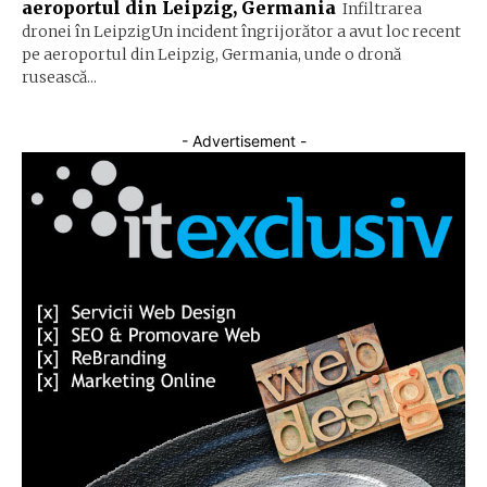
aeroportul din Leipzig, Germania
Infiltrarea
dronei în LeipzigUn incident îngrijorător a avut loc recent
pe aeroportul din Leipzig, Germania, unde o dronă
rusească...
- Advertisement -